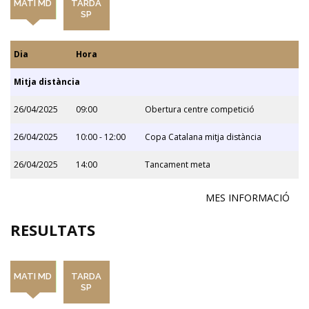
MATI MD
TARDA
SP
Dia
Hora
Mitja distància
26/04/2025
09:00
Obertura centre competició
26/04/2025
10:00 - 12:00
Copa Catalana mitja distància
26/04/2025
14:00
Tancament meta
MES INFORMACIÓ
RESULTATS
MATI MD
TARDA
SP