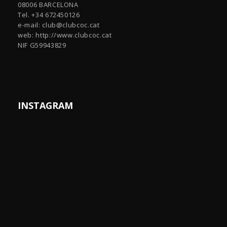
08006 BARCELONA
Tel. +34 672450126
e-mail:
club@clubcoc.cat
web: http://www.clubcoc.cat
NIF G59943829
INSTAGRAM