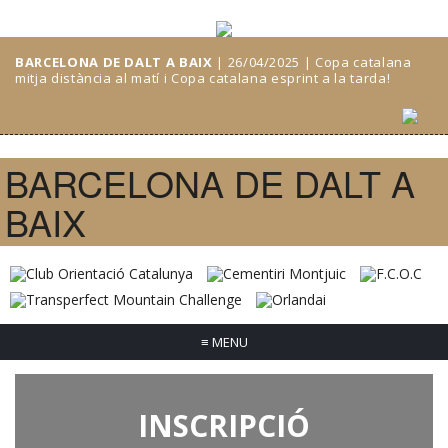
BARCELONA DE DALT A BAIX
| 26/04/2025 | Copa catalana
mitja distància al matí i Copa catalana esprint a la tarda!
BARCELONA DE DALT A
BAIX
≡
MENU
INSCRIPCIÓ