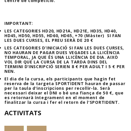
centre de competició.
IMPORTANT:
LES CATEGORIES HD20, HD21A, HD21E, HD35, HD40,
HD45, HD50, HD55, HD60, HD65, +70 (Màster) SI FAN
LES DUES CURSES, EL PREU SERÀ DE 20 €
LES CATEGORIES D’INICIACIÓ SI FAN LES DUES CURSES,
NO HAURAN DE PAGAR DUES VEGADES LA LLICÈNCIA
TEMPORAL, JA QUE ÉS UNA LLICÈNCIA DE DIA. AIXÒ
VOL DIR QUE LA CURSA DE LA TARDA DINS DEL
TERMINI D’INSCRIPCIÓ SERIEN 8 € PER ADULT I 5 € PER
NEN.
El dia de la cursa, els participants que hagin fet
reserva de la targeta SPORTIDENT hauran de passar
per la taula d'inscripcions per recollir-la. Serà
necessari deixar el DNI o bé una fiança de 50 €, que
es retornarà íntegrament en el moment de
finalitzar la cursa i fer el retorn de l'SPORTIDENT.
ACTIVITATS